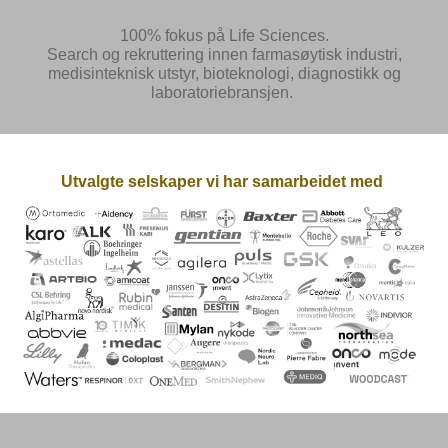
100% fokus på Life Sciences.
Search og rekruttering innen farmasøytisk industri,
medisinteknisk utstyr, bioteknologi, diagnostikk og
laboratoriebransjen.
Utvalgte selskaper vi har samarbeidet med