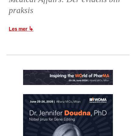
praksis
↳
Les mer