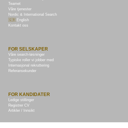
Teamet
Våre tjenester
Nordic & International Search
🇬🇧
English
Kontakt oss
FOR SELSKAPER
Våre search-løsninger
Typiske roller vi jobber med
Internasjonal rekruttering
Referansekunder
FOR KANDIDATER
Ledige stillinger
Registrer CV
Artikler / Innsikt