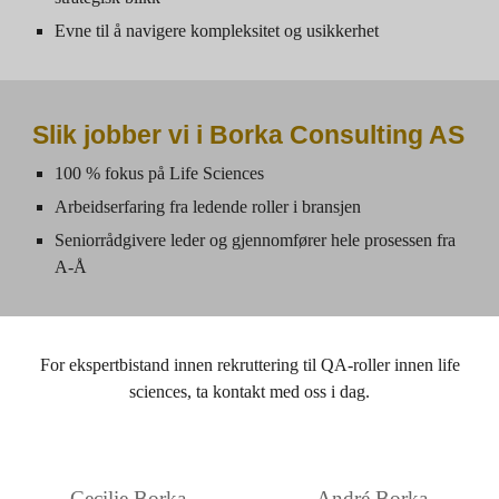
Evne til å navigere kompleksitet og usikkerhet
Slik jobber vi i Borka Consulting AS
100 % fokus på Life Sciences
Arbeidserfaring fra ledende roller i bransjen
Seniorrådgivere leder og gjennomfører hele prosessen fra
A-Å
For ekspertbistand innen rekruttering til QA-roller innen life
sciences, ta kontakt med oss i dag.
Cecilie Borka
André Borka