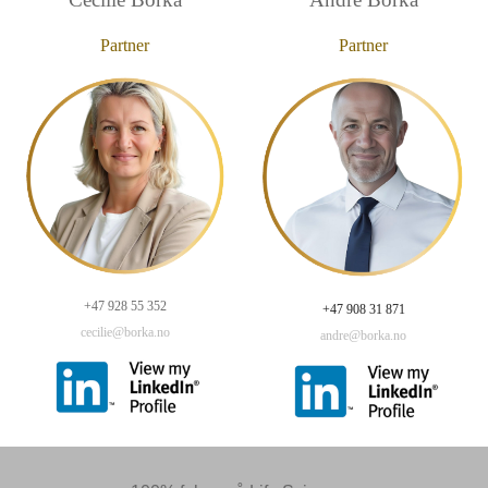
Partner
Partner
+47 928 55 352
+47 908 31 871
cecilie@borka.no
andre@borka.no