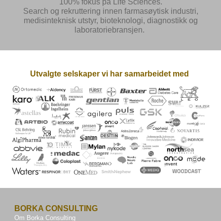
100% fokus på Life Sciences.
Search og rekruttering innen farmasøytisk industri,
medisinteknisk utstyr, bioteknologi, diagnostikk og
laboratoriebransjen.
Utvalgte selskaper vi har samarbeidet med
BORKA CONSULTING
Om Borka Consulting